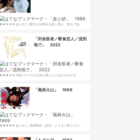
★★☆☆☆ あらすじ 闘牛士を夢見る若い男は、美人で金…
「田舎医者／断食芸人／流刑
地で」 2022
★★★☆☆ 内容 かつての人気が衰えたにもかかわらず、…
「風林火山」 1969
★★★★☆ あらすじ 武田晴信（信玄）にうまく取り入り…