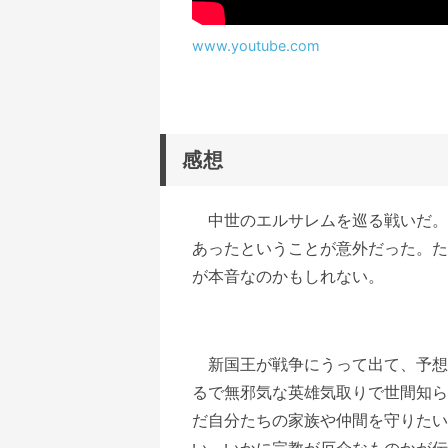
www.youtube.com
感想
中世のエルサレムを巡る戦いだ。
あったということが意外だった。た
が本音なのかもしれない。
新国王が戦争にうって出て、予想
るで無邪気な英雄気取りで世間知ら
だ自分たちの家族や仲間を守りたい
い。いかに宗教が厄介なものかが伝