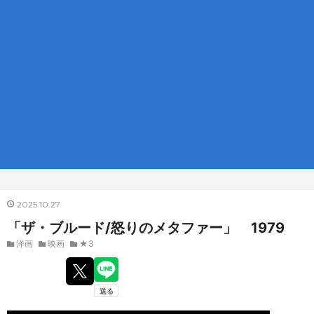
2025
10
27
「ザ・ブルード/怒りのメタファー」 1979
洋画
映画
★3