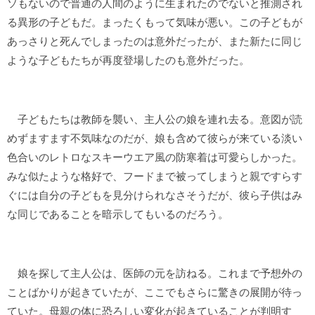
ソもないので普通の人間のように生まれたのでないと推測され
る異形の子どもだ。まったくもって気味が悪い。この子どもが
あっさりと死んでしまったのは意外だったが、また新たに同じ
ような子どもたちが再度登場したのも意外だった。
子どもたちは教師を襲い、主人公の娘を連れ去る。意図が読
めずますます不気味なのだが、娘も含めて彼らが来ている淡い
色合いのレトロなスキーウエア風の防寒着は可愛らしかった。
みな似たような格好で、フードまで被ってしまうと親ですらす
ぐには自分の子どもを見分けられなさそうだが、彼ら子供はみ
な同じであることを暗示してもいるのだろう。
娘を探して主人公は、医師の元を訪ねる。これまで予想外の
ことばかりが起きていたが、ここでもさらに驚きの展開が待っ
ていた。母親の体に恐ろしい変化が起きていることが判明す