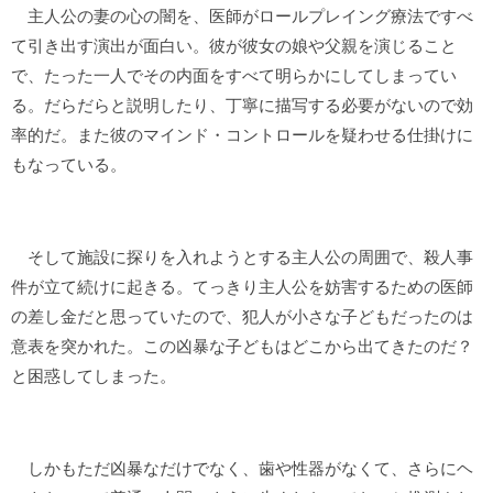
主人公の妻の心の闇を、医師がロールプレイング療法ですべ
て引き出す演出が面白い。彼が彼女の娘や父親を演じること
で、たった一人でその内面をすべて明らかにしてしまってい
る。だらだらと説明したり、丁寧に描写する必要がないので効
率的だ。また彼のマインド・コントロールを疑わせる仕掛けに
もなっている。
そして施設に探りを入れようとする主人公の周囲で、殺人事
件が立て続けに起きる。てっきり主人公を妨害するための医師
の差し金だと思っていたので、犯人が小さな子どもだったのは
意表を突かれた。この凶暴な子どもはどこから出てきたのだ？
と困惑してしまった。
しかもただ凶暴なだけでなく、歯や性器がなくて、さらにヘ