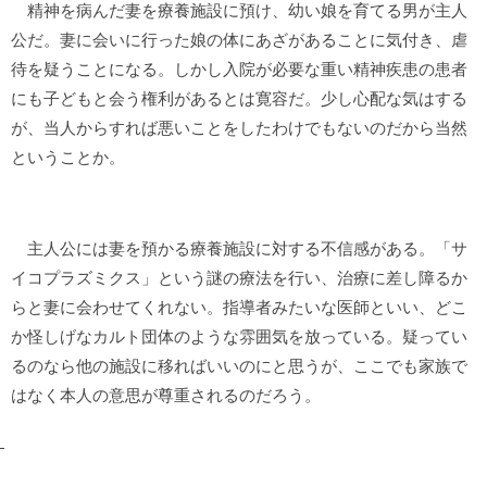
精神を病んだ妻を療養施設に預け、幼い娘を育てる男が主人
公だ。妻に会いに行った娘の体にあざがあることに気付き、虐
待を疑うことになる。しかし入院が必要な重い精神疾患の患者
にも子どもと会う権利があるとは寛容だ。少し心配な気はする
が、当人からすれば悪いことをしたわけでもないのだから当然
ということか。
主人公には妻を預かる療養施設に対する不信感がある。「サ
イコプラズミクス」という謎の療法を行い、治療に差し障るか
らと妻に会わせてくれない。指導者みたいな医師といい、どこ
か怪しげなカルト団体のような雰囲気を放っている。疑ってい
るのなら他の施設に移ればいいのにと思うが、ここでも家族で
はなく本人の意思が尊重されるのだろう。